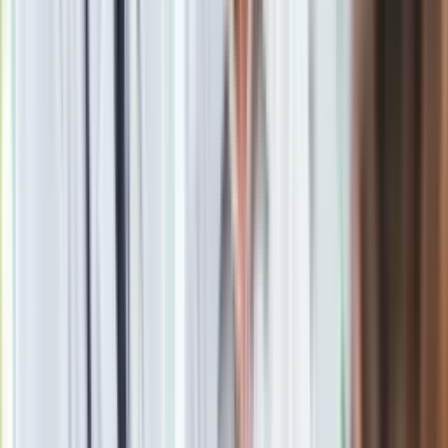
kapitał - wykorzystaj ją, by przemyśleć wybór i nie dać się
ponieść impulsowi.
Zdrowie
- Zainwestuj dziś w przyjemny rytuał dbania o ciało -
masaż, ciepła kąpiel lub nowy materac poprawią regenerację i
samopoczucie. Ruch o umiarkowanej intensywności pomoże
utrzymać stabilne tętno i poprawi nastrój bez nadwyrężania
sił. Zwróć uwagę na jakość snu i stwórz warunki, które ułatwią
głęboką regenerację.
Miłość
- W relacji praktyczny gest dziś buduje bliskość -
przygotuj coś wygodnego albo zorganizuj wspólny, spokojny
wieczór. Single mogą spotkać kogoś w miejscu związanym z
komfortem i estetyką - uważaj na pierwszy minus, który może
zrujnować dobre wrażenie. Mów jasno o tym, co naprawdę
doceniasz u drugiej osoby.
Pieniądze
- Zamiast tanich przyjemności dziś sprawdź jedną
rzecz, której trwałość i serwis dają realny zwrot - lepszy